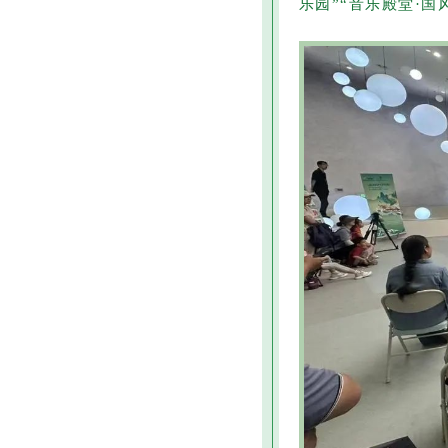
乐园”“音乐殿堂·