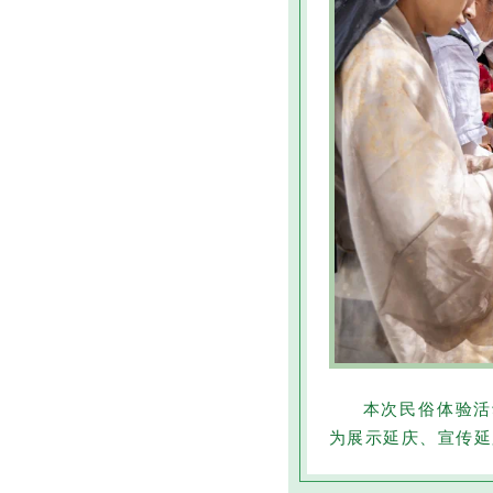
本次民俗体验活
为展示延庆、宣传延